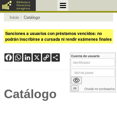
Inicio
Catálogo
Sanciones a usuarios con préstamos vencidos: no
podrán inscribirse a cursada ni rendir exámenes finales
Facebook
WhatsApp
LinkedIn
X
Copy
Share
Cuenta de usuario
Link
Olvidé mi contraseña
Catálogo