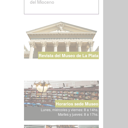
del Mioceno
Revista del Museo de La Plata
Horarios sede Museo
Lunes, miércoles y viernes: 8 a 14hs.
Martes y jueves: 8 a 17hs.