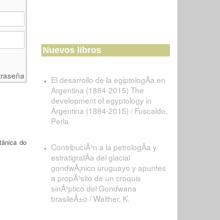
Nuevos libros
traseña
El desarrollo de la egiptologÃ­a en
Argentina (1884-2015) The
development of egyptology in
Argentina (1884-2015) / Fuscaldo,
Perla
tânica do
ContribuciÃ³n a la petrologÃ­a y
estratigrafÃ­a del glacial
gondwÃ¡nico uruguayo y apuntes
a propÃ³sito de un croquis
sinÃ³ptico del Gondwana
brasileÃ±o / Walther, K.