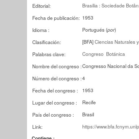
Brasilia : Sociedade Botân
Editorial:
1953
Fecha de publicación:
Portugués (
)
Idioma :
por
[BFA]
Ciencias Naturales y
Clasificación:
Congreso
Botánica
Palabras clave:
Congresso Nacional da So
Nombre del congreso :
4
Número del congreso :
1953
Fecha del congreso :
Recife
Lugar del congreso :
Brasil
País del congreso :
https://www.bfa.fcnym.unl
Link:
Contiene :