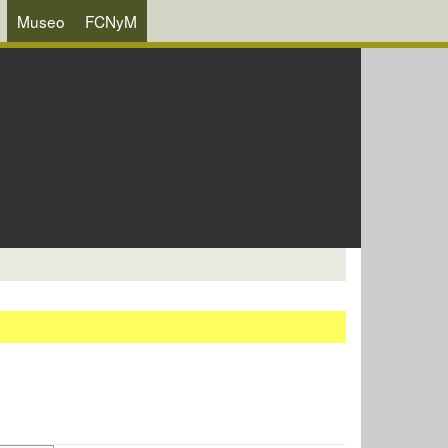
Museo
FCNyM