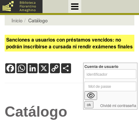
Inicio
Catálogo
Sanciones a usuarios con préstamos vencidos: no
podrán inscribirse a cursada ni rendir exámenes finales
Facebook
WhatsApp
LinkedIn
X
Copy
Share
Cuenta de usuario
Link
Olvidé mi contraseña
Catálogo