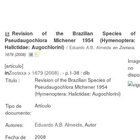
Revision of the Brazilian Species of
Pseudaugochlora Michener 1954 (Hymenoptera:
Halictidae: Augochlorini)
/
Eduardo A.B. Almeida
en Zootaxa,
1679 (2008)
[artículo]
Zootaxa
>
1679 (2008)
. - p.1-38 : dib
in
Revision of the Brazilian Species of
Título :
Pseudaugochlora Michener 1954
(Hymenoptera: Halictidae: Augochlorini)
Artículo
Tipo de
documento:
Eduardo A.B. Almeida
, Autor
Autores:
2008
Fecha de