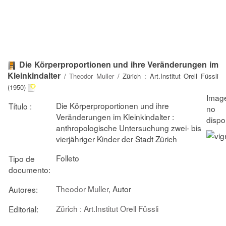
Die Körperproportionen und ihre Veränderungen im
Kleinkindalter
/
Theodor Muller
/ Zürich : Art.Institut Orell Füssli
(1950)
Die Körperproportionen und ihre
Título :
Veränderungen im Kleinkindalter :
anthropologische Untersuchung zwei- bis
vierjähriger Kinder der Stadt Zürich
Folleto
Tipo de
documento:
Theodor Muller
, Autor
Autores:
Zürich : Art.Institut Orell Füssli
Editorial: