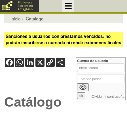
Inicio
Catálogo
Sanciones a usuarios con préstamos vencidos: no
podrán inscribirse a cursada ni rendir exámenes finales
Facebook
WhatsApp
LinkedIn
X
Copy
Share
Cuenta de usuario
Link
Olvidé mi contraseña
Catálogo