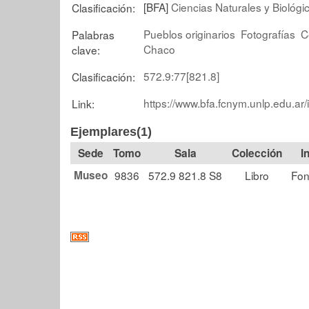
[BFA]
Ciencias Naturales y Biológi
Clasificación:
Pueblos originarios
Fotografías
C
Palabras
Chaco
clave:
572.9:77[821.8]
Clasificación:
https://www.bfa.fcnym.unlp.edu.ar
Link:
Ejemplares(1)
Tomo
Sala
Colección
Museo
9836
572.9 821.8 S8
Libro
Fon