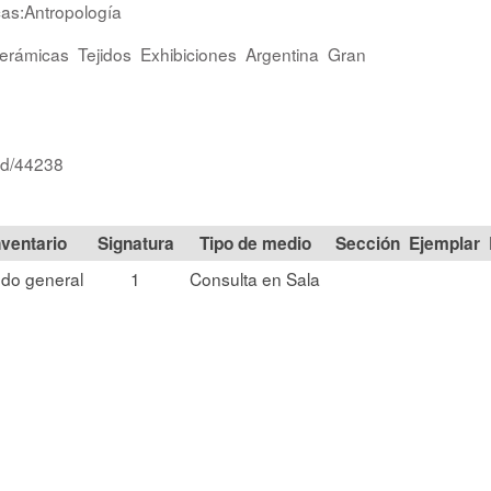
cas:Antropología
erámicas
Tejidos
Exhibiciones
Argentina
Gran
/id/44238
Signatura
Tipo de medio
Sección
do general
1
Consulta en Sala