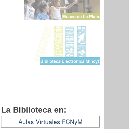
Museo de La Plata
Biblioteca Electrónica Mincyt
La Biblioteca en:
Aulas Virtuales FCNyM