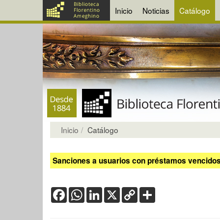
Inicio
Noticias
Catálogo
Inicio
Catálogo
Sanciones a usuarios con préstamos vencidos:
Facebook
WhatsApp
LinkedIn
X
Copy
Share
Link