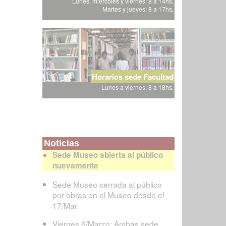
Lunes, miércoles y viernes: 8 a 14hs.
Martes y jueves: 8 a 17hs.
Horarios sede Facultad
Lunes a viernes: 8 a 18hs.
Noticias
Sede Museo abierta al público
nuevamente
Sede Museo cerrada al público
por obras en el Museo desde el
17/Mar
Viernes 6/Marzo: Ambas sede