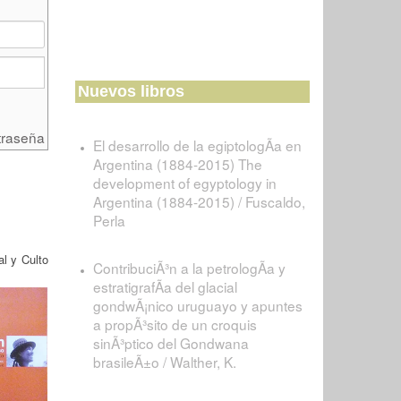
Nuevos libros
traseña
El desarrollo de la egiptologÃ­a en
Argentina (1884-2015) The
development of egyptology in
Argentina (1884-2015) / Fuscaldo,
Perla
al y Culto
ContribuciÃ³n a la petrologÃ­a y
estratigrafÃ­a del glacial
gondwÃ¡nico uruguayo y apuntes
a propÃ³sito de un croquis
sinÃ³ptico del Gondwana
brasileÃ±o / Walther, K.