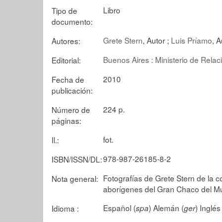
Libro
Tipo de
documento:
Grete Stern
, Autor ;
Luis Príamo
, A
Autores:
Buenos Aires : Ministerio de Relac
Editorial:
2010
Fecha de
publicación:
224 p.
Número de
páginas:
fot.
Il.:
978-987-26185-8-2
ISBN/ISSN/DL:
Fotografías de Grete Stern de la co
Nota general:
aborígenes del Gran Chaco del Mu
Español (
) Alemán (
) Inglés 
Idioma :
spa
ger