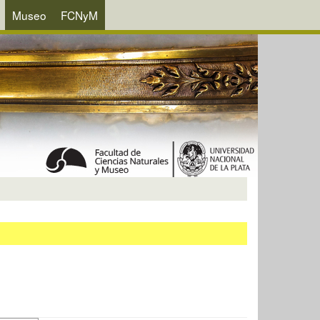
Museo
FCNyM