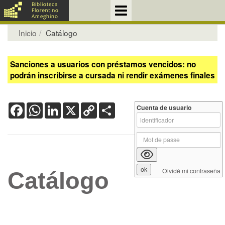
Inicio
Catálogo
Sanciones a usuarios con préstamos vencidos: no
podrán inscribirse a cursada ni rendir exámenes finales
Facebook
WhatsApp
LinkedIn
X
Copy
Share
Cuenta de usuario
Link
Olvidé mi contraseña
Catálogo