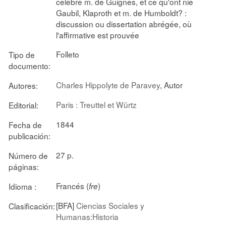
célèbre m. de Guignes, et ce qu'ont nié
Gaubil, Klaproth et m. de Humboldt? :
discussion ou dissertation abrégée, où
l'affirmative est prouvée
Folleto
Tipo de
documento:
Charles Hippolyte de Paravey
, Autor
Autores:
Paris : Treuttel et Würtz
Editorial:
1844
Fecha de
publicación:
27 p.
Número de
páginas:
Francés (
)
Idioma :
fre
[BFA]
Ciencias Sociales y
Clasificación:
Humanas:Historia