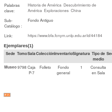
Historia de América
Descubrimiento de
Palabras
América
Exploraciones
China
clave:
Fondo Antiguo
Sub-
Catálogo :
https://www.bfa.fcnym.unlp.edu.ar/id/44184
Link:
Ejemplares(1)
Tomo
Sala
Colección
Signatura
Tipo de
Se
medio
Museo
9798
Caja
Folleto
Fondo
1
Consulta
P-7
general
en Sala