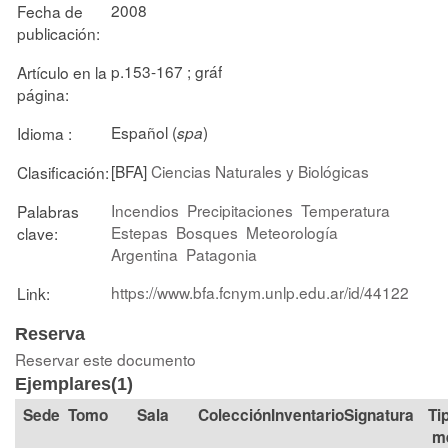
2008
Fecha de
publicación:
p.153-167 ; gráf
Artículo en la
página:
Español (
)
Idioma :
spa
[BFA]
Ciencias Naturales y Biológicas
Clasificación:
Incendios
Precipitaciones
Temperatura
Palabras
Estepas
Bosques
Meteorología
clave:
Argentina
Patagonia
https://www.bfa.fcnym.unlp.edu.ar/id/44122
Link:
Reserva
Reservar este documento
Ejemplares(1)
Tomo
Sala
Colección
Signatura
Ti
m