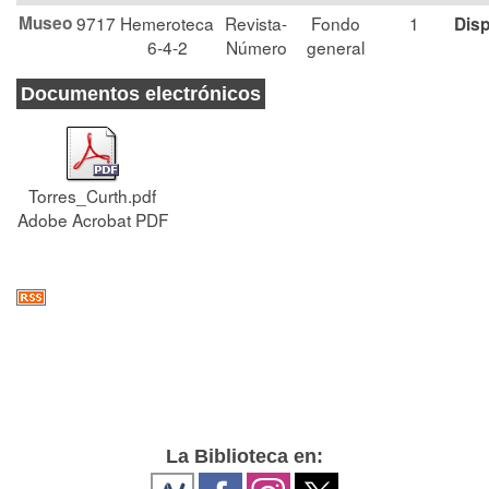
Museo
9717
Hemeroteca
Revista-
Fondo
1
Disp
6-4-2
Número
general
Documentos electrónicos
Torres_Curth.pdf
Adobe Acrobat PDF
La Biblioteca en: