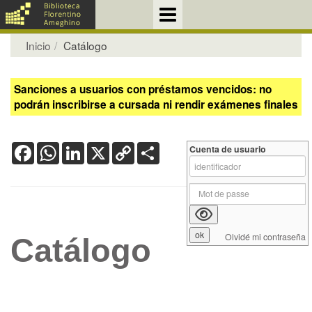
Inicio
Catálogo
Sanciones a usuarios con préstamos vencidos: no
podrán inscribirse a cursada ni rendir exámenes finales
Facebook
WhatsApp
LinkedIn
X
Copy
Share
Cuenta de usuario
Link
Olvidé mi contraseña
Catálogo