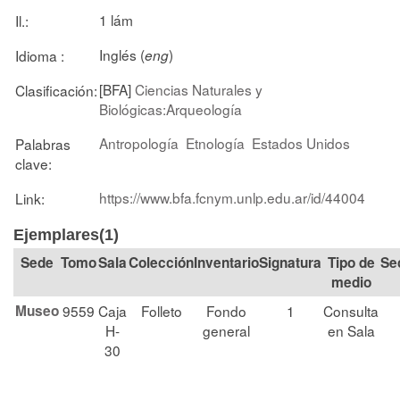
1 lám
Il.:
Inglés (
)
Idioma :
eng
[BFA]
Ciencias Naturales y
Clasificación:
Biológicas:Arqueología
Antropología
Etnología
Estados Unidos
Palabras
clave:
https://www.bfa.fcnym.unlp.edu.ar/id/44004
Link:
Ejemplares(1)
Tomo
Sala
Colección
Signatura
Tipo de
Se
medio
Museo
9559
Caja
Folleto
Fondo
1
Consulta
H-
general
en Sala
30