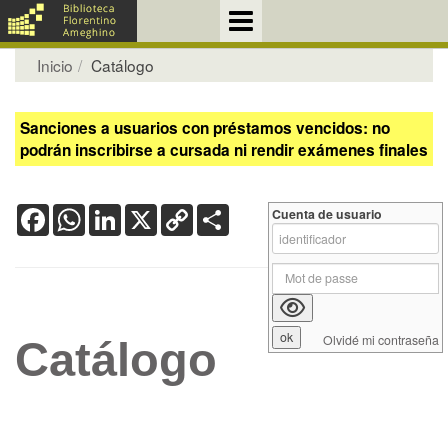
Inicio
Catálogo
Sanciones a usuarios con préstamos vencidos: no
podrán inscribirse a cursada ni rendir exámenes finales
Facebook
WhatsApp
LinkedIn
X
Copy
Share
Cuenta de usuario
Link
Olvidé mi contraseña
Catálogo