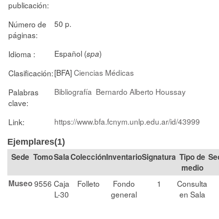
publicación:
50 p.
Número de
páginas:
Español (
)
Idioma :
spa
[BFA]
Ciencias Médicas
Clasificación:
Bibliografía
Bernardo Alberto Houssay
Palabras
clave:
https://www.bfa.fcnym.unlp.edu.ar/id/43999
Link:
Ejemplares(1)
Tomo
Sala
Colección
Signatura
Tipo de
Se
medio
Museo
9556
Caja
Folleto
Fondo
1
Consulta
L-30
general
en Sala