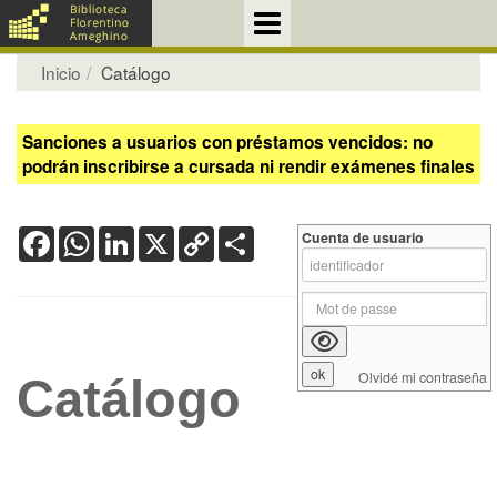
Inicio
Catálogo
Sanciones a usuarios con préstamos vencidos: no
podrán inscribirse a cursada ni rendir exámenes finales
Facebook
WhatsApp
LinkedIn
X
Copy
Share
Cuenta de usuario
Link
Olvidé mi contraseña
Catálogo