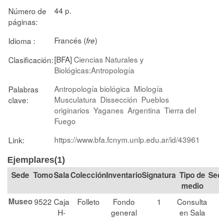
44 p.
Número de
páginas:
Francés (
)
Idioma :
fre
[BFA]
Ciencias Naturales y
Clasificación:
Biológicas:Antropología
Antropología biológica
Miología
Palabras
Musculatura
Dissección
Pueblos
clave:
originarios
Yaganes
Argentina
Tierra del
Fuego
https://www.bfa.fcnym.unlp.edu.ar/id/43961
Link:
Ejemplares(1)
Tomo
Sala
Colección
Signatura
Tipo de
Se
medio
Museo
9522
Caja
Folleto
Fondo
1
Consulta
H-
general
en Sala