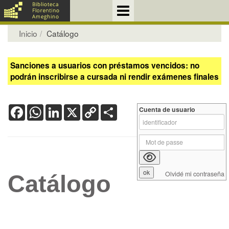
Inicio
Catálogo
Sanciones a usuarios con préstamos vencidos: no
podrán inscribirse a cursada ni rendir exámenes finales
Facebook
WhatsApp
LinkedIn
X
Copy
Share
Cuenta de usuario
Link
Olvidé mi contraseña
Catálogo