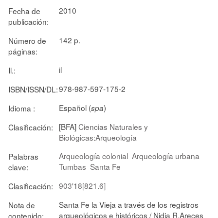
2010
Fecha de
publicación:
142 p.
Número de
páginas:
il
Il.:
978-987-597-175-2
ISBN/ISSN/DL:
Español (
)
Idioma :
spa
[BFA]
Ciencias Naturales y
Clasificación:
Biológicas:Arqueología
Arqueología colonial
Arqueología urbana
Palabras
Tumbas
Santa Fe
clave:
903'18[821.6]
Clasificación:
Santa Fe la Vieja a través de los registros
Nota de
arqueológicos e históricos / Nidia R.Areces
contenido: