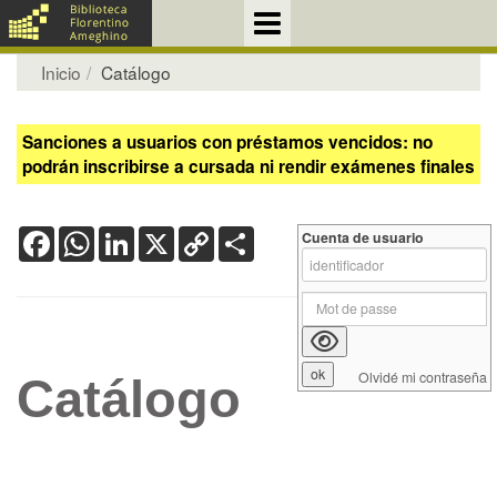
Inicio
Catálogo
Sanciones a usuarios con préstamos vencidos: no
podrán inscribirse a cursada ni rendir exámenes finales
Facebook
WhatsApp
LinkedIn
X
Copy
Share
Cuenta de usuario
Link
Olvidé mi contraseña
Catálogo