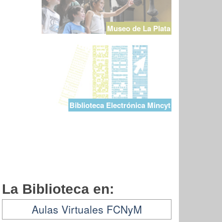
Museo de La Plata
Biblioteca Electrónica Mincyt
La Biblioteca en:
Aulas Virtuales FCNyM