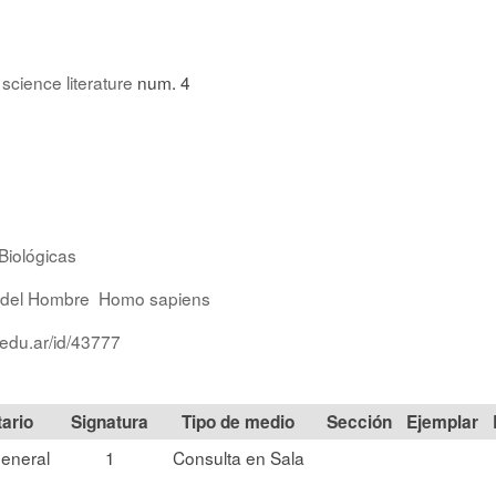
science literature
num. 4
Biológicas
 del Hombre
Homo sapiens
.edu.ar/id/43777
Signatura
Tipo de medio
Sección
eneral
1
Consulta en Sala