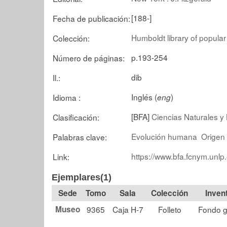
[188-]
Fecha de publicación:
Humboldt library of popular 
Colección:
p.193-254
Número de páginas:
dib
Il.:
Inglés (
)
Idioma :
eng
[BFA]
Ciencias Naturales y 
Clasificación:
Evolución humana
Origen
Palabras clave:
https://www.bfa.fcnym.unlp
Link:
Ejemplares(1)
Tomo
Sala
Colección
Museo
9365
Caja H-7
Folleto
Fondo g