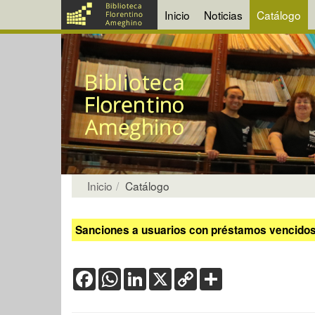
Inicio
Noticias
Catálogo
Inicio
Catálogo
Sanciones a usuarios con préstamos vencidos:
Facebook
WhatsApp
LinkedIn
X
Copy
Share
Link