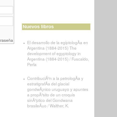
Nuevos libros
traseña
El desarrollo de la egiptologÃ­a en
Argentina (1884-2015) The
development of egyptology in
Argentina (1884-2015) / Fuscaldo,
Perla
ContribuciÃ³n a la petrologÃ­a y
estratigrafÃ­a del glacial
gondwÃ¡nico uruguayo y apuntes
a propÃ³sito de un croquis
sinÃ³ptico del Gondwana
brasileÃ±o / Walther, K.