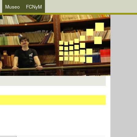
Museo
FCNyM