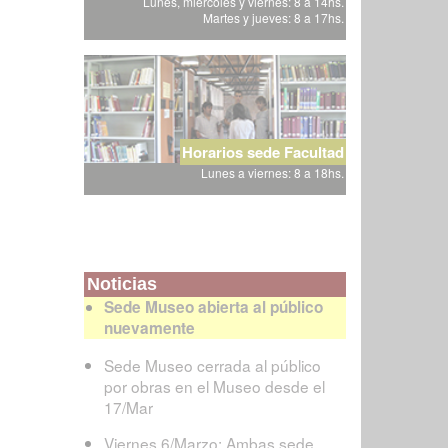
Lunes, miércoles y viernes: 8 a 14hs.
Martes y jueves: 8 a 17hs.
Horarios sede Facultad
Lunes a viernes: 8 a 18hs.
Noticias
Sede Museo abierta al público
nuevamente
Sede Museo cerrada al público
por obras en el Museo desde el
17/Mar
Viernes 6/Marzo: Ambas sede