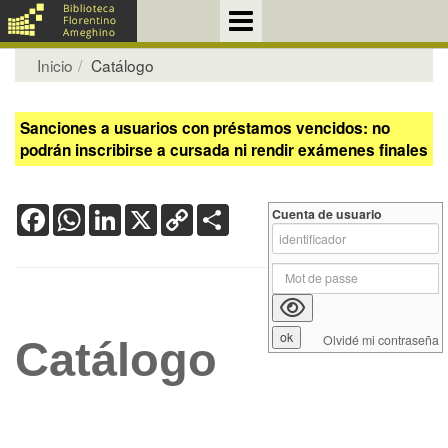
Inicio
Catálogo
Sanciones a usuarios con préstamos vencidos: no
podrán inscribirse a cursada ni rendir exámenes finales
Facebook
WhatsApp
LinkedIn
X
Copy
Share
Cuenta de usuario
Link
Olvidé mi contraseña
Catálogo