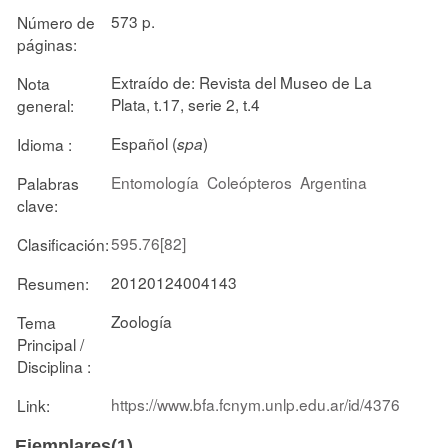
573 p.
Número de
páginas:
Extraído de: Revista del Museo de La
Nota
Plata, t.17, serie 2, t.4
general:
Español (
)
Idioma :
spa
Entomología
Coleópteros
Argentina
Palabras
clave:
595.76[82]
Clasificación:
20120124004143
Resumen:
Zoología
Tema
Principal /
Disciplina :
https://www.bfa.fcnym.unlp.edu.ar/id/4376
Link:
Ejemplares(1)