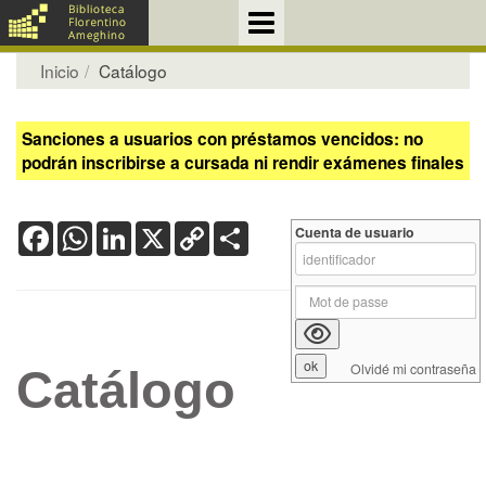
Inicio
Catálogo
Sanciones a usuarios con préstamos vencidos: no
podrán inscribirse a cursada ni rendir exámenes finales
Facebook
WhatsApp
LinkedIn
X
Copy
Share
Cuenta de usuario
Link
Olvidé mi contraseña
Catálogo