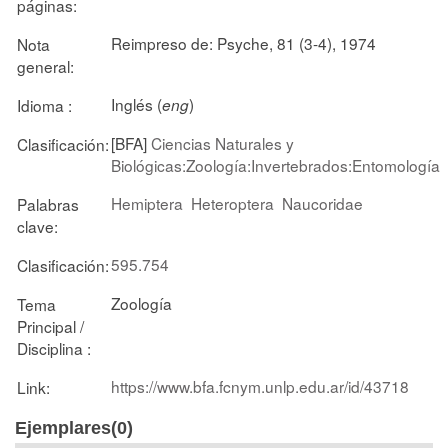
páginas:
Reimpreso de: Psyche, 81 (3-4), 1974
Nota
general:
Inglés (
)
Idioma :
eng
[BFA]
Ciencias Naturales y
Clasificación:
Biológicas:Zoología:Invertebrados:Entomología
Hemiptera
Heteroptera
Naucoridae
Palabras
clave:
595.754
Clasificación:
Zoología
Tema
Principal /
Disciplina :
https://www.bfa.fcnym.unlp.edu.ar/id/43718
Link:
Ejemplares(0)