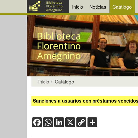
Inicio
Noticias
Catálogo
Inicio
Catálogo
Sanciones a usuarios con préstamos vencidos:
Facebook
WhatsApp
LinkedIn
X
Copy
Share
Link