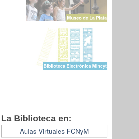
Museo de La Plata
Biblioteca Electrónica Mincyt
La Biblioteca en:
Aulas Virtuales FCNyM