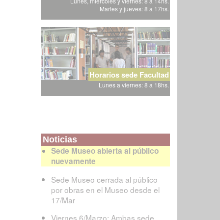
Lunes, miércoles y viernes: 8 a 14hs.
Martes y jueves: 8 a 17hs.
Horarios sede Facultad
Lunes a viernes: 8 a 18hs.
Noticias
Sede Museo abierta al público
nuevamente
Sede Museo cerrada al público
por obras en el Museo desde el
17/Mar
Viernes 6/Marzo: Ambas sede