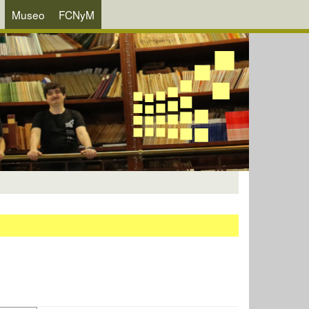
Museo
FCNyM