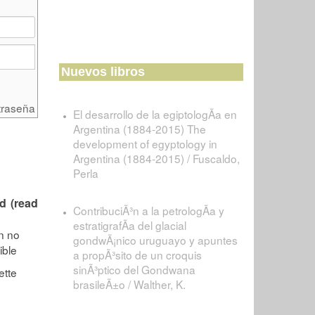
Nuevos libros
traseña
El desarrollo de la egiptologÃ­a en
Argentina (1884-2015) The
development of egyptology in
Argentina (1884-2015) / Fuscaldo,
Perla
d (read
ContribuciÃ³n a la petrologÃ­a y
estratigrafÃ­a del glacial
gondwÃ¡nico uruguayo y apuntes
a propÃ³sito de un croquis
sinÃ³ptico del Gondwana
brasileÃ±o / Walther, K.