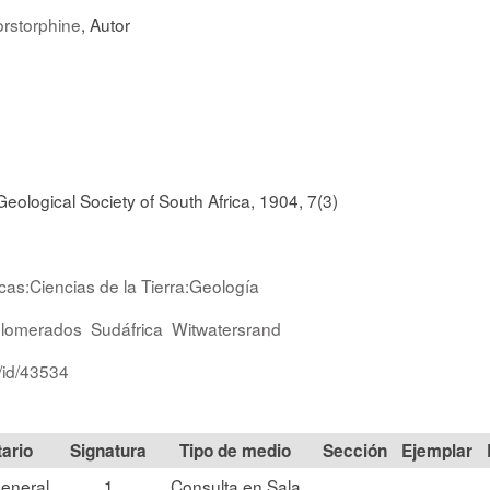
orstorphine
, Autor
eological Society of South Africa, 1904, 7(3)
icas:Ciencias de la Tierra:Geología
lomerados
Sudáfrica
Witwatersrand
/id/43534
Signatura
Tipo de medio
Sección
eneral
1
Consulta en Sala