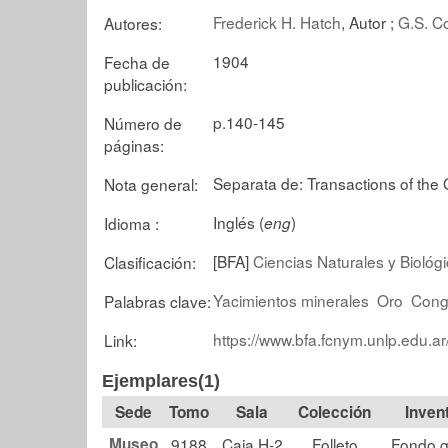
Frederick H. Hatch
, Autor ;
G.S. C
Autores:
1904
Fecha de
publicación:
p.140-145
Número de
páginas:
Separata de: Transactions of the G
Nota general:
Inglés (
)
Idioma :
eng
[BFA]
Ciencias Naturales y Biológ
Clasificación:
Yacimientos minerales
Oro
Cong
Palabras clave:
https://www.bfa.fcnym.unlp.edu.ar
Link:
Ejemplares(1)
Tomo
Sala
Colección
Museo
9188
Caja H-2
Folleto
Fondo g