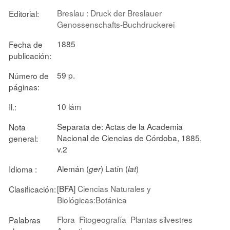
Breslau : Druck der Breslauer
Editorial:
Genossenschafts-Buchdruckerei
1885
Fecha de
publicación:
59 p.
Número de
páginas:
10 lám
Il.:
Separata de: Actas de la Academia
Nota
Nacional de Ciencias de Córdoba, 1885,
general:
v.2
Alemán (
) Latín (
)
Idioma :
ger
lat
[BFA]
Ciencias Naturales y
Clasificación:
Biológicas:Botánica
Flora
Fitogeografía
Plantas silvestres
Palabras