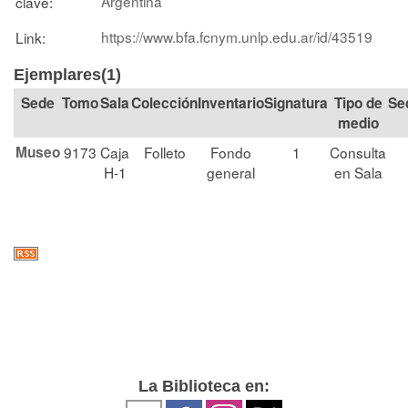
Argentina
clave:
https://www.bfa.fcnym.unlp.edu.ar/id/43519
Link:
Ejemplares(1)
Tomo
Sala
Colección
Signatura
Tipo de
Se
medio
Museo
9173
Caja
Folleto
Fondo
1
Consulta
H-1
general
en Sala
La Biblioteca en: