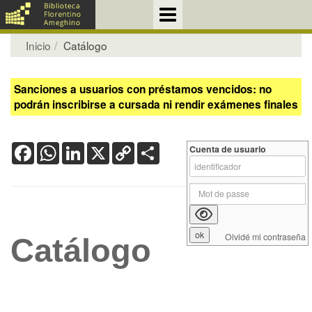
Inicio
Catálogo
Sanciones a usuarios con préstamos vencidos: no
podrán inscribirse a cursada ni rendir exámenes finales
Facebook
WhatsApp
LinkedIn
X
Copy
Share
Cuenta de usuario
Link
Olvidé mi contraseña
Catálogo