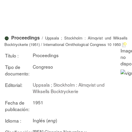
Proceedings
/ Uppsala ; Stockholm : Almqvist und Wiksells
Bocktryckerie (1951) / International Ornithological Congress 10 1950
Proceedings
Título :
Congreso
Tipo de
documento:
Uppsala ; Stockholm : Almqvist und
Editorial:
Wiksells Bocktryckerie
1951
Fecha de
publicación:
Inglés (
)
Idioma :
eng
[BFA]
Ciencias Naturales y
Clasificación: