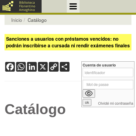
Inicio
Catálogo
Sanciones a usuarios con préstamos vencidos: no
podrán inscribirse a cursada ni rendir exámenes finales
Facebook
WhatsApp
LinkedIn
X
Copy
Share
Cuenta de usuario
Link
Olvidé mi contraseña
Catálogo