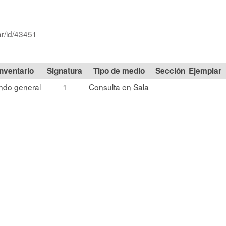
ar/id/43451
Signatura
Tipo de medio
Sección
ndo general
1
Consulta en Sala