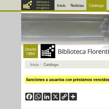
Inicio
Noticias
Catálogo
Inicio
Catálogo
Sanciones a usuarios con préstamos vencidos:
Facebook
WhatsApp
LinkedIn
X
Copy
Share
Link