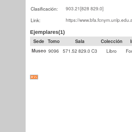
903.21[828 829.0]
Clasificación:
https://www.bfa.fcnym.unlp.edu.
Link:
Ejemplares(1)
Tomo
Sala
Colección
Museo
9096
571.52 829.0 C3
Libro
Fo