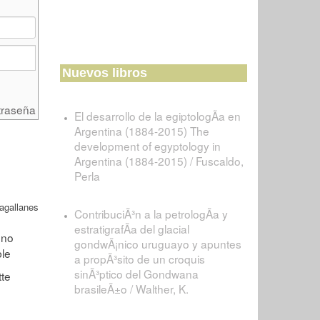
Nuevos libros
traseña
El desarrollo de la egiptologÃ­a en
Argentina (1884-2015) The
development of egyptology in
Argentina (1884-2015) / Fuscaldo,
Perla
agallanes
ContribuciÃ³n a la petrologÃ­a y
estratigrafÃ­a del glacial
gondwÃ¡nico uruguayo y apuntes
a propÃ³sito de un croquis
sinÃ³ptico del Gondwana
brasileÃ±o / Walther, K.