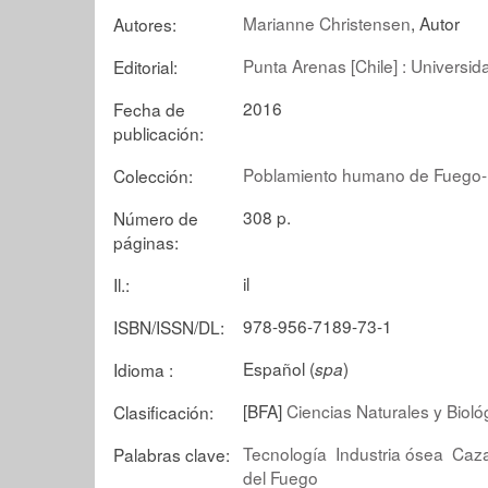
Marianne Christensen
, Autor
Autores:
Punta Arenas [Chile] : Universi
Editorial:
2016
Fecha de
publicación:
Poblamiento humano de Fuego-
Colección:
308 p.
Número de
páginas:
il
Il.:
978-956-7189-73-1
ISBN/ISSN/DL:
Español (
)
Idioma :
spa
[BFA]
Ciencias Naturales y Biol
Clasificación:
Tecnología
Industria ósea
Caza
Palabras clave:
del Fuego