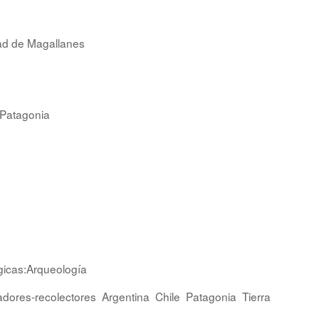
dad de Magallanes
Patagonia
ógicas:Arqueología
dores-recolectores
Argentina
Chile
Patagonia
Tierra