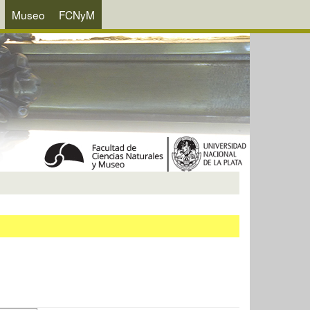
Museo
FCNyM