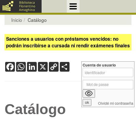
Inicio
Catálogo
Sanciones a usuarios con préstamos vencidos: no
podrán inscribirse a cursada ni rendir exámenes finales
Facebook
WhatsApp
LinkedIn
X
Copy
Share
Cuenta de usuario
Link
Olvidé mi contraseña
Catálogo