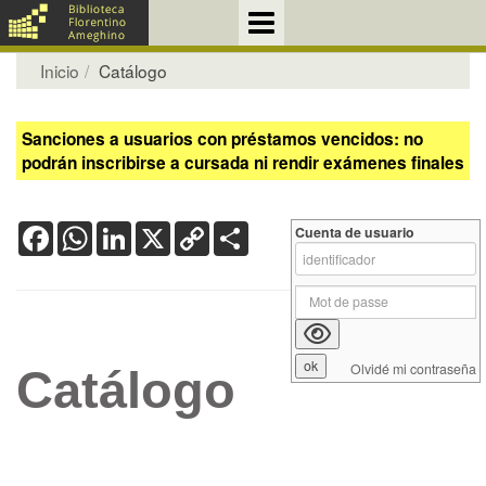
Inicio
Catálogo
Sanciones a usuarios con préstamos vencidos: no
podrán inscribirse a cursada ni rendir exámenes finales
Facebook
WhatsApp
LinkedIn
X
Copy
Share
Cuenta de usuario
Link
Olvidé mi contraseña
Catálogo