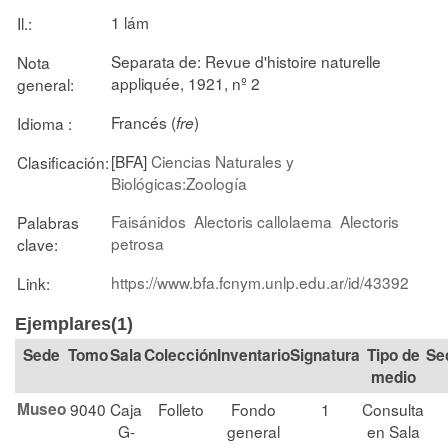
1 lám
Il.:
Separata de: Revue d'histoire naturelle
Nota
appliquée, 1921, nº 2
general:
Francés (
)
Idioma :
fre
[BFA]
Ciencias Naturales y
Clasificación:
Biológicas:Zoología
Faisánidos
Alectoris callolaema
Alectoris
Palabras
petrosa
clave:
https://www.bfa.fcnym.unlp.edu.ar/id/43392
Link:
Ejemplares(1)
Tomo
Sala
Colección
Signatura
Tipo de
Se
medio
Museo
9040
Caja
Folleto
Fondo
1
Consulta
G-
general
en Sala