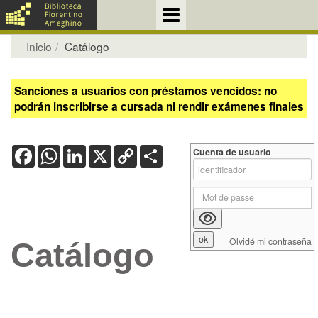
Inicio
Catálogo
Sanciones a usuarios con préstamos vencidos: no
podrán inscribirse a cursada ni rendir exámenes finales
Facebook
WhatsApp
LinkedIn
X
Copy
Share
Cuenta de usuario
Link
Olvidé mi contraseña
Catálogo