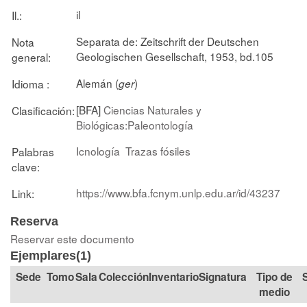
il
Il.:
Separata de: Zeitschrift der Deutschen
Nota
Geologischen Gesellschaft, 1953, bd.105
general:
Alemán (
)
Idioma :
ger
[BFA]
Ciencias Naturales y
Clasificación:
Biológicas:Paleontología
Icnología
Trazas fósiles
Palabras
clave:
https://www.bfa.fcnym.unlp.edu.ar/id/43237
Link:
Reserva
Reservar este documento
Ejemplares(1)
Tomo
Sala
Colección
Signatura
Tipo de
medio