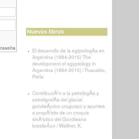
Nuevos libros
traseña
El desarrollo de la egiptologÃ­a en
Argentina (1884-2015) The
development of egyptology in
Argentina (1884-2015) / Fuscaldo,
Perla
ContribuciÃ³n a la petrologÃ­a y
estratigrafÃ­a del glacial
gondwÃ¡nico uruguayo y apuntes
a propÃ³sito de un croquis
sinÃ³ptico del Gondwana
brasileÃ±o / Walther, K.