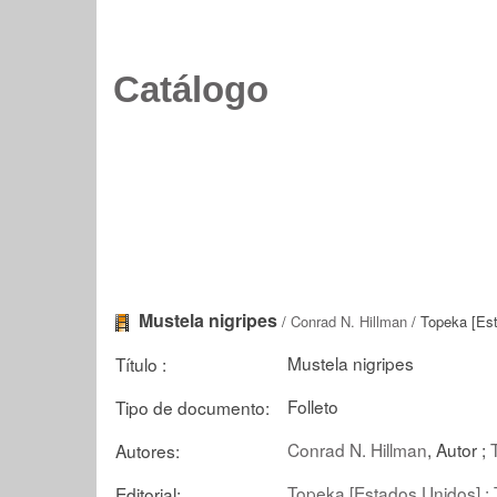
Catálogo
Mustela nigripes
/
Conrad N. Hillman
/ Topeka [Es
Mustela nigripes
Título :
Folleto
Tipo de documento:
Conrad N. Hillman
, Autor ;
Autores:
Topeka [Estados Unidos] :
Editorial: