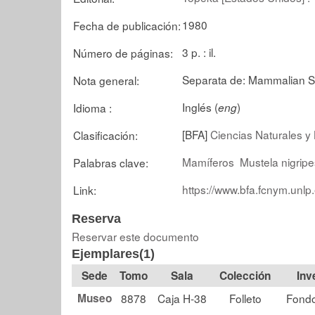
1980
Fecha de publicación:
3 p. : il.
Número de páginas:
Separata de: Mammalian S
Nota general:
Inglés (
)
Idioma :
eng
[BFA]
Ciencias Naturales y 
Clasificación:
Mamíferos
Mustela nigripe
Palabras clave:
https://www.bfa.fcnym.unlp
Link:
Reserva
Reservar este documento
Ejemplares(1)
Tomo
Sala
Colección
Museo
8878
Caja H-38
Folleto
Fondo