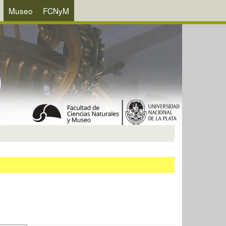
Museo
FCNyM