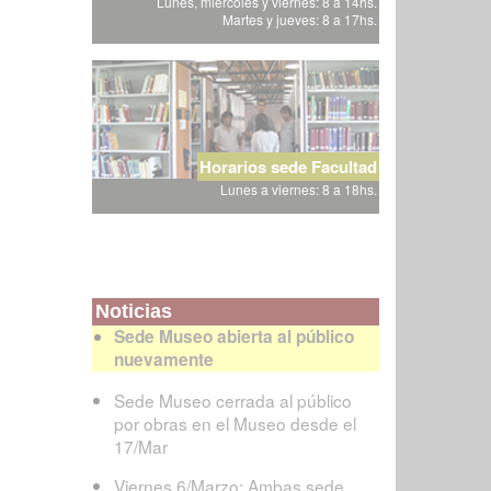
Lunes, miércoles y viernes: 8 a 14hs.
Martes y jueves: 8 a 17hs.
Horarios sede Facultad
Lunes a viernes: 8 a 18hs.
Noticias
Sede Museo abierta al público
nuevamente
Sede Museo cerrada al público
por obras en el Museo desde el
17/Mar
Viernes 6/Marzo: Ambas sede