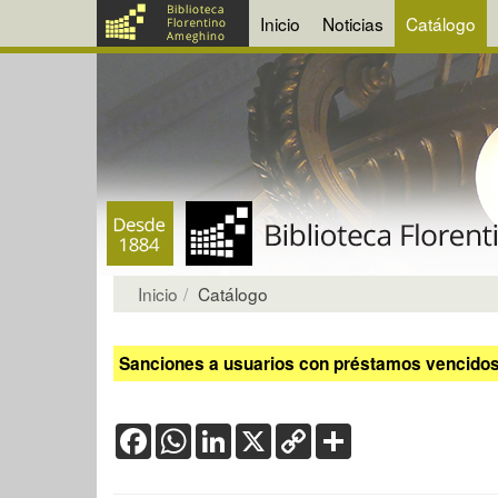
Inicio
Noticias
Catálogo
Inicio
Catálogo
Sanciones a usuarios con préstamos vencidos:
Facebook
WhatsApp
LinkedIn
X
Copy
Share
Link