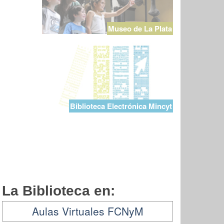
Museo de La Plata
Biblioteca Electrónica Mincyt
La Biblioteca en:
Aulas Virtuales FCNyM