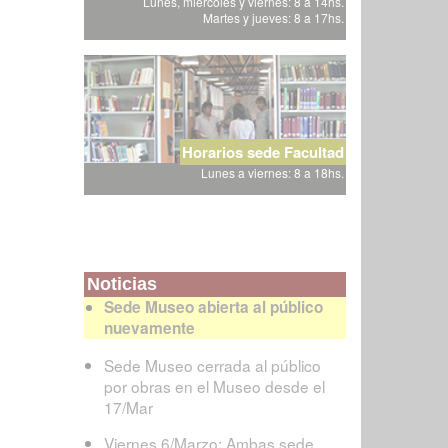
Lunes, miércoles y viernes: 8 a 14hs.
Martes y jueves: 8 a 17hs.
Horarios sede Facultad
Lunes a viernes: 8 a 18hs.
Noticias
Sede Museo abierta al público
nuevamente
Sede Museo cerrada al público
por obras en el Museo desde el
17/Mar
Viernes 6/Marzo: Ambas sede