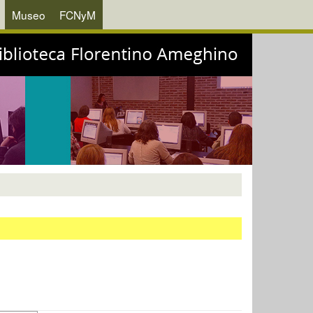
Museo
FCNyM