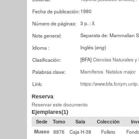
1980
Fecha de publicación:
3 p. : il.
Número de páginas:
Separata de: Mammalian S
Nota general:
Inglés (
)
Idioma :
eng
[BFA]
Ciencias Naturales y 
Clasificación:
Mamíferos
Natalus major
Palabras clave:
https://www.bfa.fcnym.unlp
Link:
Reserva
Reservar este documento
Ejemplares(1)
Tomo
Sala
Colección
Museo
8876
Caja H-38
Folleto
Fondo