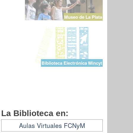
Museo de La Plata
Biblioteca Electrónica Mincyt
La Biblioteca en:
Aulas Virtuales FCNyM