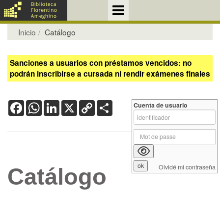
Inicio
Catálogo
Sanciones a usuarios con préstamos vencidos: no
podrán inscribirse a cursada ni rendir exámenes finales
Facebook
WhatsApp
LinkedIn
X
Copy
Share
Cuenta de usuario
Link
Olvidé mi contraseña
Catálogo