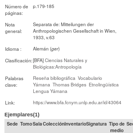
p.179-185
Número de
páginas:
Separata de: Mitteilungen der
Nota
Anthropologischen Gesellschaft in Wien,
general:
1933, v.63
Alemán (
)
Idioma :
ger
[BFA]
Ciencias Naturales y
Clasificación:
Biológicas:Antropología
Reseña bibliográfica
Vocabulario
Palabras
Yámana
Thomas Bridges
Etnolingüística
clave:
Lengua Yámana
https://www.bfa.fcnym.unlp.edu.ar/id/43064
Link:
Ejemplares(1)
Tomo
Sala
Colección
Signatura
Tipo de
Se
medio