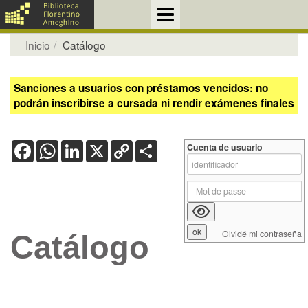
Inicio
Catálogo
Sanciones a usuarios con préstamos vencidos: no
podrán inscribirse a cursada ni rendir exámenes finales
Facebook
WhatsApp
LinkedIn
X
Copy
Share
Cuenta de usuario
Link
Olvidé mi contraseña
Catálogo