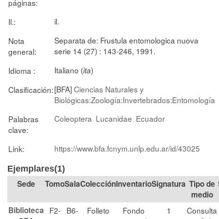
páginas:
il.
Il.:
Separata de: Frustula entomologica nuova
Nota
serie 14 (27) : 143-246, 1991.
general:
Italiano (
)
Idioma :
ita
[BFA]
Ciencias Naturales y
Clasificación:
Biológicas:Zoología:Invertebrados:Entomología
Coleoptera
Lucanidae
Ecuador
Palabras
clave:
https://www.bfa.fcnym.unlp.edu.ar/id/43025
Link:
Ejemplares(1)
Tomo
Sala
Colección
Signatura
Tipo de
medio
Biblioteca
F2-
B6-
Folleto
Fondo
1
Consulta