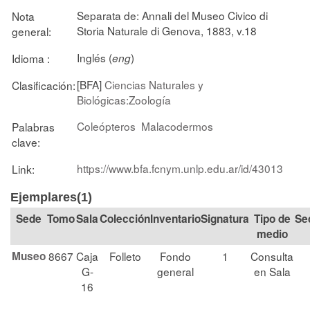
Separata de: Annali del Museo Civico di
Nota
Storia Naturale di Genova, 1883, v.18
general:
Inglés (
)
Idioma :
eng
[BFA]
Ciencias Naturales y
Clasificación:
Biológicas:Zoología
Coleópteros
Malacodermos
Palabras
clave:
https://www.bfa.fcnym.unlp.edu.ar/id/43013
Link:
Ejemplares(1)
Tomo
Sala
Colección
Signatura
Tipo de
Se
medio
Museo
8667
Caja
Folleto
Fondo
1
Consulta
G-
general
en Sala
16