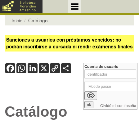
Inicio
Catálogo
Sanciones a usuarios con préstamos vencidos: no
podrán inscribirse a cursada ni rendir exámenes finales
Facebook
WhatsApp
LinkedIn
X
Copy
Share
Cuenta de usuario
Link
Olvidé mi contraseña
Catálogo