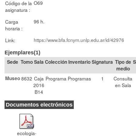
O69
Código de la
asignatura :
96 h.
Carga
horaria :
https://www.bfa.fcnym.unlp.edu.ar/id/42976
Link:
Ejemplares(1)
Tomo
Sala
Colección
Signatura
Tipo de
S
medio
Museo
8632
Caja
Programa
Programas
1
Consulta
2016
en Sala
B14
Documentos electrónicos
ecologia-