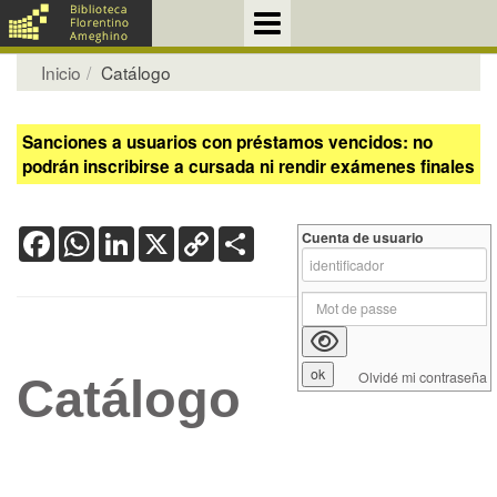
Inicio
Catálogo
Sanciones a usuarios con préstamos vencidos: no
podrán inscribirse a cursada ni rendir exámenes finales
Facebook
WhatsApp
LinkedIn
X
Copy
Share
Cuenta de usuario
Link
Olvidé mi contraseña
Catálogo