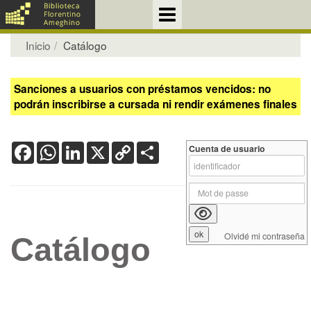
Inicio
Catálogo
Sanciones a usuarios con préstamos vencidos: no
podrán inscribirse a cursada ni rendir exámenes finales
Facebook
WhatsApp
LinkedIn
X
Copy
Share
Cuenta de usuario
Link
Olvidé mi contraseña
Catálogo