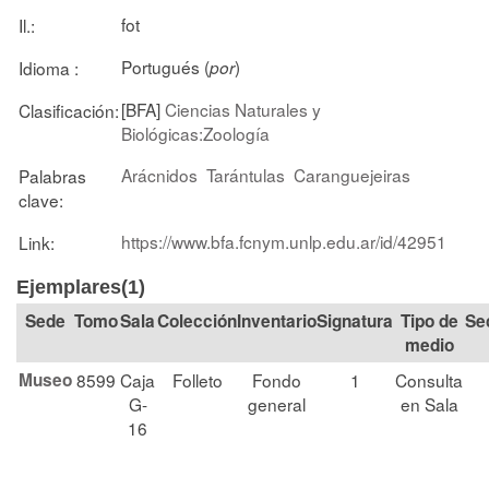
fot
Il.:
Portugués (
)
Idioma :
por
[BFA]
Ciencias Naturales y
Clasificación:
Biológicas:Zoología
Arácnidos
Tarántulas
Caranguejeiras
Palabras
clave:
https://www.bfa.fcnym.unlp.edu.ar/id/42951
Link:
Ejemplares(1)
Tomo
Sala
Colección
Signatura
Tipo de
Se
medio
Museo
8599
Caja
Folleto
Fondo
1
Consulta
G-
general
en Sala
16