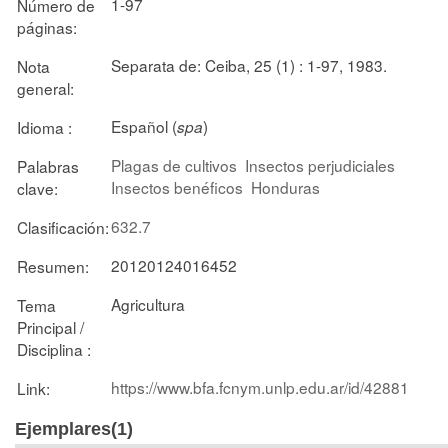
1-97
Número de
páginas:
Separata de: Ceiba, 25 (1) : 1-97, 1983.
Nota
general:
Español (
)
Idioma :
spa
Plagas de cultivos
Insectos perjudiciales
Palabras
Insectos benéficos
Honduras
clave:
632.7
Clasificación:
20120124016452
Resumen:
Agricultura
Tema
Principal /
Disciplina :
https://www.bfa.fcnym.unlp.edu.ar/id/42881
Link:
Ejemplares(1)