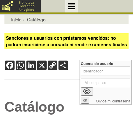
Inicio
Catálogo
Sanciones a usuarios con préstamos vencidos: no
podrán inscribirse a cursada ni rendir exámenes finales
Facebook
WhatsApp
LinkedIn
X
Copy
Share
Cuenta de usuario
Link
Olvidé mi contraseña
Catálogo