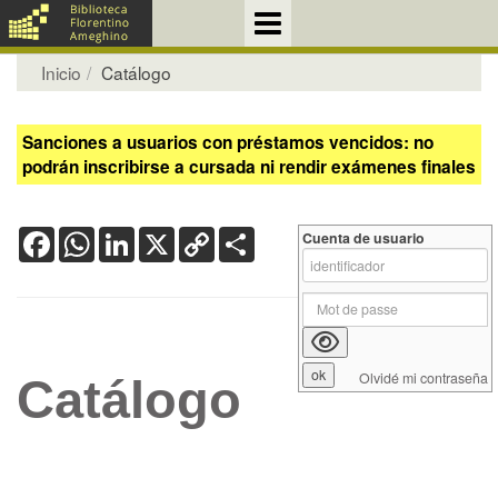
Inicio
Catálogo
Sanciones a usuarios con préstamos vencidos: no
podrán inscribirse a cursada ni rendir exámenes finales
Facebook
WhatsApp
LinkedIn
X
Copy
Share
Cuenta de usuario
Link
Olvidé mi contraseña
Catálogo