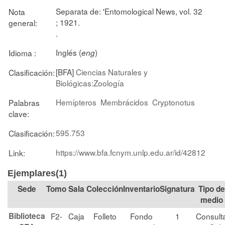
Separata de: 'Entomological News, vol. 32
Nota
; 1921.
general:
.
Inglés (
)
Idioma :
eng
[BFA]
Ciencias Naturales y
Clasificación:
Biológicas:Zoología
Hemípteros
Membrácidos
Cryptonotus
Palabras
clave:
595.753
Clasificación:
https://www.bfa.fcnym.unlp.edu.ar/id/42812
Link:
Ejemplares(1)
Tomo
Sala
Colección
Signatura
Tipo de
medio
Biblioteca
F2-
Caja
Folleto
Fondo
1
Consult