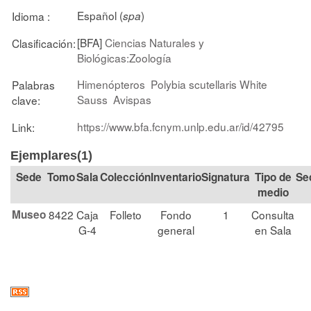
Español (
)
Idioma :
spa
[BFA]
Ciencias Naturales y
Clasificación:
Biológicas:Zoología
Himenópteros
Polybia scutellaris White
Palabras
Sauss
Avispas
clave:
https://www.bfa.fcnym.unlp.edu.ar/id/42795
Link:
Ejemplares(1)
Tomo
Sala
Colección
Signatura
Tipo de
Se
medio
Museo
8422
Caja
Folleto
Fondo
1
Consulta
G-4
general
en Sala