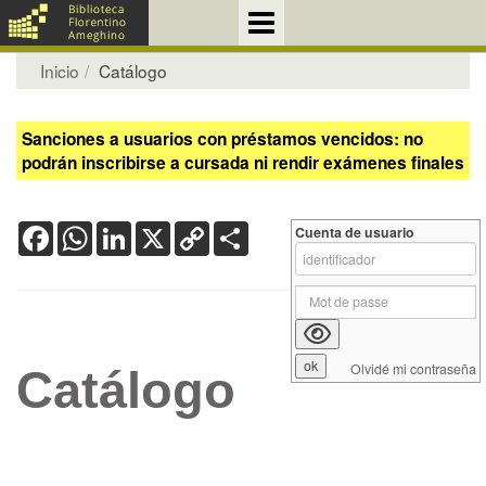
Inicio
Catálogo
Sanciones a usuarios con préstamos vencidos: no
podrán inscribirse a cursada ni rendir exámenes finales
Facebook
WhatsApp
LinkedIn
X
Copy
Share
Cuenta de usuario
Link
Olvidé mi contraseña
Catálogo