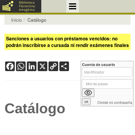
Inicio
Catálogo
Sanciones a usuarios con préstamos vencidos: no
podrán inscribirse a cursada ni rendir exámenes finales
Facebook
WhatsApp
LinkedIn
X
Copy
Share
Cuenta de usuario
Link
Olvidé mi contraseña
Catálogo