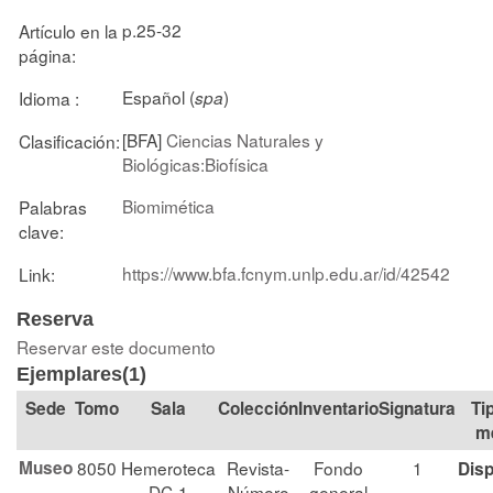
p.25-32
Artículo en la
página:
Español (
)
Idioma :
spa
[BFA]
Ciencias Naturales y
Clasificación:
Biológicas:Biofísica
Biomimética
Palabras
clave:
https://www.bfa.fcnym.unlp.edu.ar/id/42542
Link:
Reserva
Reservar este documento
Ejemplares(1)
Tomo
Sala
Colección
Signatura
Ti
m
Museo
8050
Hemeroteca
Revista-
Fondo
1
Disp
DC-1
Número
general