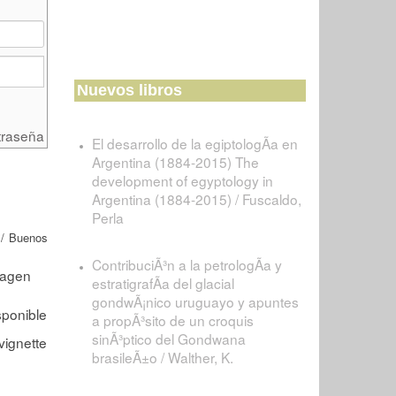
Nuevos libros
traseña
El desarrollo de la egiptologÃ­a en
Argentina (1884-2015) The
development of egyptology in
Argentina (1884-2015) / Fuscaldo,
Perla
/ Buenos
ContribuciÃ³n a la petrologÃ­a y
estratigrafÃ­a del glacial
gondwÃ¡nico uruguayo y apuntes
a propÃ³sito de un croquis
sinÃ³ptico del Gondwana
brasileÃ±o / Walther, K.