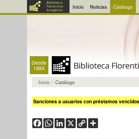
Inicio
Noticias
Catálogo
Inicio
Catálogo
Sanciones a usuarios con préstamos vencidos:
Facebook
WhatsApp
LinkedIn
X
Copy
Share
Link