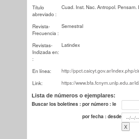
Cuad. Inst. Nac. Antropol. Pensam. 
Título
abreviado :
Semestral
Revista-
Frecuencia :
Latindex
Revistas-
Indizada en:
:
http://ppct.caicyt.gov.ar/index.php/c
En línea:
https://www.bfa.fcnym.unlp.edu.ar/i
Link:
Lista de números o ejemplares:
Buscar los boletines :
por número : le
por fecha : desde