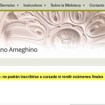
Servicios
Instructivos
Sobre la Biblioteca
Contacto
 no podrán inscribirse a cursada ni rendir exámenes finales