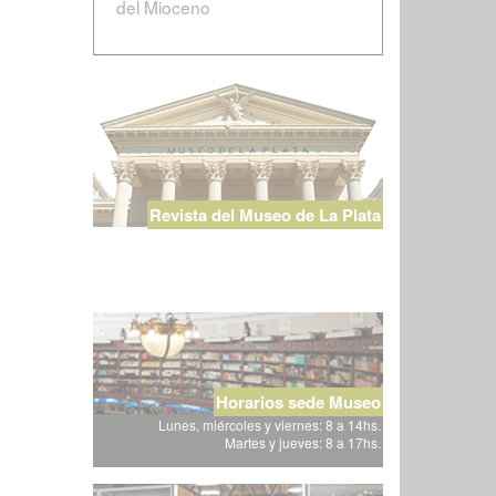
del Mioceno
Revista del Museo de La Plata
Horarios sede Museo
Lunes, miércoles y viernes: 8 a 14hs.
Martes y jueves: 8 a 17hs.