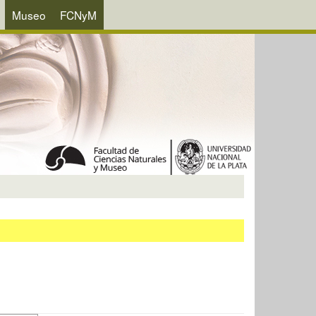
Museo
FCNyM