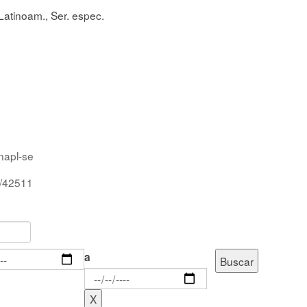
Latinoam., Ser. espec.
inapl-se
d/42511
a