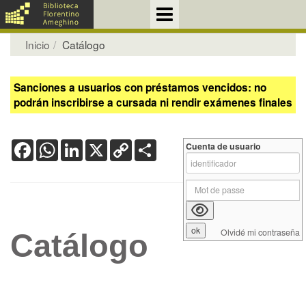
Inicio
Catálogo
Sanciones a usuarios con préstamos vencidos: no
podrán inscribirse a cursada ni rendir exámenes finales
Facebook
WhatsApp
LinkedIn
X
Copy
Share
Cuenta de usuario
Link
Olvidé mi contraseña
Catálogo