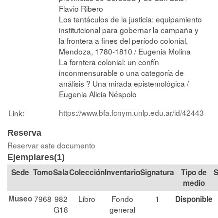
Flavio Ribero
Los tentáculos de la justicia: equipamiento
institutcional para gobernar la campaña y
la frontera a fines del período colonial,
Mendoza, 1780-1810 / Eugenia Molina
La forntera colonial: un confín
inconmensurable o una categoría de
análisis ? Una mirada epistemológica /
Eugenia Alicia Néspolo
https://www.bfa.fcnym.unlp.edu.ar/id/42443
Link:
Reserva
Reservar este documento
Ejemplares(1)
Tomo
Sala
Colección
Signatura
Tipo de
S
medio
Museo
7968
982
Libro
Fondo
1
Disponible
G18
general