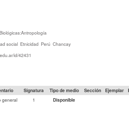
Biológicas:Antropología
dad social
Etnicidad
Perú
Chancay
.edu.ar/id/42431
Signatura
Tipo de medio
Sección
 general
1
Disponible