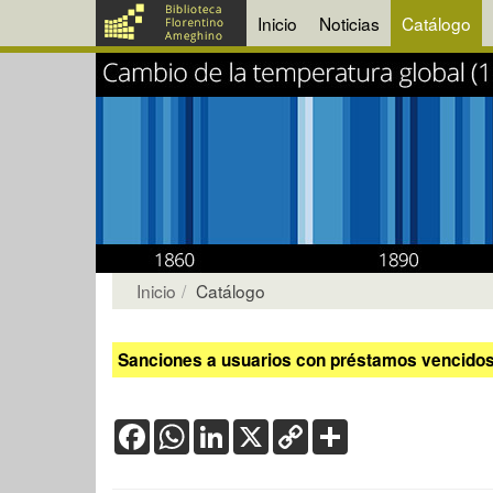
Inicio
Noticias
Catálogo
Inicio
Catálogo
Sanciones a usuarios con préstamos vencidos:
Facebook
WhatsApp
LinkedIn
X
Copy
Share
Link