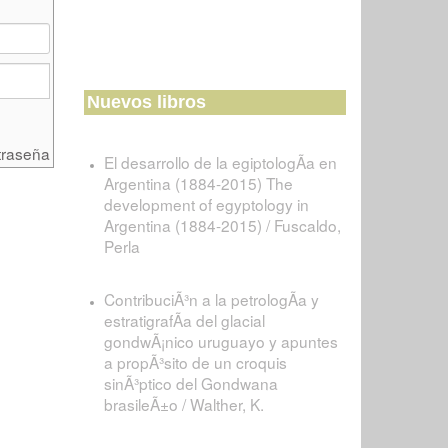
Nuevos libros
traseña
El desarrollo de la egiptologÃ­a en
Argentina (1884-2015) The
development of egyptology in
Argentina (1884-2015) / Fuscaldo,
Perla
ContribuciÃ³n a la petrologÃ­a y
estratigrafÃ­a del glacial
gondwÃ¡nico uruguayo y apuntes
a propÃ³sito de un croquis
sinÃ³ptico del Gondwana
brasileÃ±o / Walther, K.