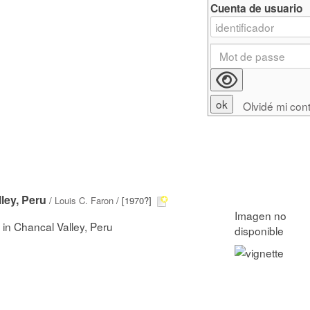
Cuenta de usuario
Olvidé mi con
lley, Peru
/
Louis C. Faron
/ [1970?]
y in Chancal Valley, Peru