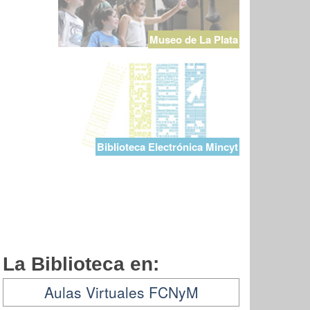
Museo de La Plata
Biblioteca Electrónica Mincyt
La Biblioteca en:
Aulas Virtuales FCNyM