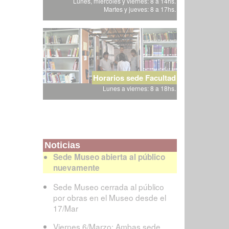
Lunes, miércoles y viernes: 8 a 14hs.
Martes y jueves: 8 a 17hs.
Horarios sede Facultad
Lunes a viernes: 8 a 18hs.
Noticias
Sede Museo abierta al público
nuevamente
Sede Museo cerrada al público
por obras en el Museo desde el
17/Mar
Viernes 6/Marzo: Ambas sede