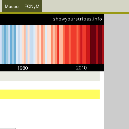
Museo
FCNyM