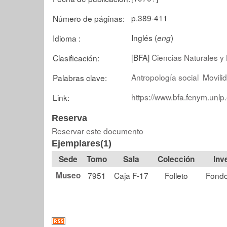
p.389-411
Número de páginas:
Inglés (
)
Idioma :
eng
[BFA]
Ciencias Naturales y 
Clasificación:
Antropología social
Movili
Palabras clave:
https://www.bfa.fcnym.unlp
Link:
Reserva
Reservar este documento
Ejemplares(1)
Tomo
Sala
Colección
Museo
7951
Caja F-17
Folleto
Fondo