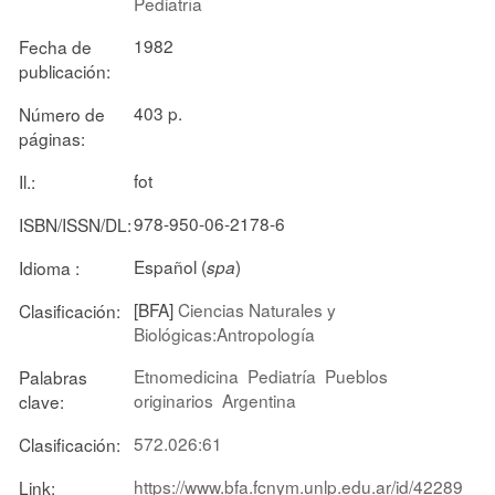
Pediatría
1982
Fecha de
publicación:
403 p.
Número de
páginas:
fot
Il.:
978-950-06-2178-6
ISBN/ISSN/DL:
Español (
)
Idioma :
spa
[BFA]
Ciencias Naturales y
Clasificación:
Biológicas:Antropología
Etnomedicina
Pediatría
Pueblos
Palabras
originarios
Argentina
clave:
572.026:61
Clasificación:
https://www.bfa.fcnym.unlp.edu.ar/id/42289
Link: