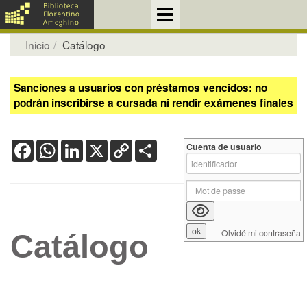
Inicio
Catálogo
Sanciones a usuarios con préstamos vencidos: no
podrán inscribirse a cursada ni rendir exámenes finales
Facebook
WhatsApp
LinkedIn
X
Copy
Share
Cuenta de usuario
Link
Olvidé mi contraseña
Catálogo