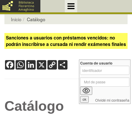
Inicio
Catálogo
Sanciones a usuarios con préstamos vencidos: no
podrán inscribirse a cursada ni rendir exámenes finales
Facebook
WhatsApp
LinkedIn
X
Copy
Share
Cuenta de usuario
Link
Olvidé mi contraseña
Catálogo