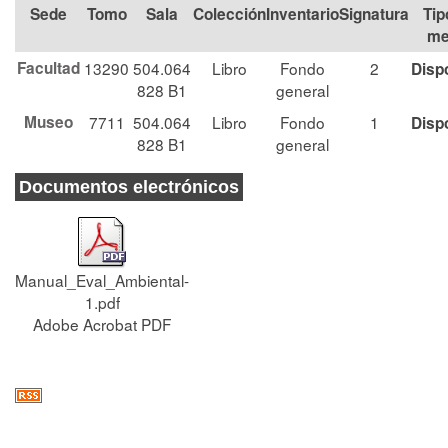
Tomo
Sala
Colección
Signatura
Tip
me
Facultad
13290
504.064
Libro
Fondo
2
Disp
828 B1
general
Museo
7711
504.064
Libro
Fondo
1
Disp
828 B1
general
Documentos electrónicos
Manual_Eval_Ambiental-
1.pdf
Adobe Acrobat PDF