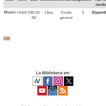
medi
Museo
14420
595.33
Libro
Fondo
0
Disponi
N2
general
La Biblioteca en: