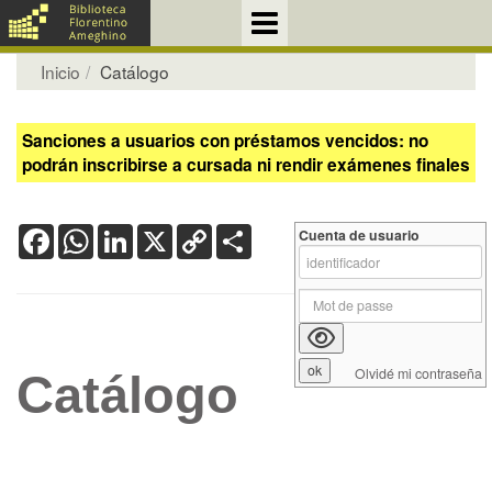
Inicio
Catálogo
Sanciones a usuarios con préstamos vencidos: no
podrán inscribirse a cursada ni rendir exámenes finales
Facebook
WhatsApp
LinkedIn
X
Copy
Share
Cuenta de usuario
Link
Olvidé mi contraseña
Catálogo