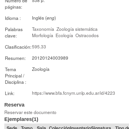
Número de
páginas:
Inglés (
)
Idioma :
eng
Taxonomía
Zoología sistemática
Palabras
Morfología
Ecología
Ostracodos
clave:
595.33
Clasificación:
20120124003989
Resumen:
Zoología
Tema
Principal /
Disciplina :
https://www.bfa.fcnym.unlp.edu.ar/id/4223
Link:
Reserva
Reservar este documento
Ejemplares(1)
Tomo
Sala
Colección
Signatura
Tipo d