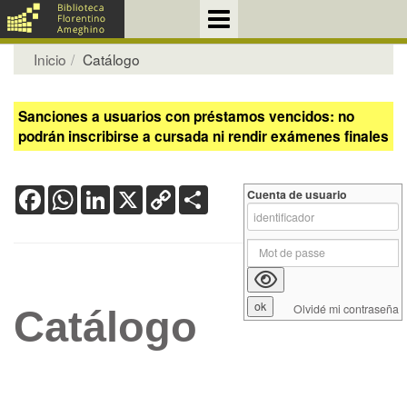
Inicio
Catálogo
Sanciones a usuarios con préstamos vencidos: no
podrán inscribirse a cursada ni rendir exámenes finales
Facebook
WhatsApp
LinkedIn
X
Copy
Share
Cuenta de usuario
Link
Olvidé mi contraseña
Catálogo