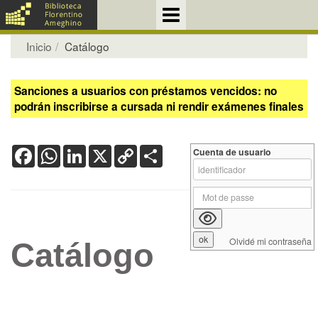
Inicio
Catálogo
Sanciones a usuarios con préstamos vencidos: no
podrán inscribirse a cursada ni rendir exámenes finales
Facebook
WhatsApp
LinkedIn
X
Copy
Share
Cuenta de usuario
Link
Olvidé mi contraseña
Catálogo