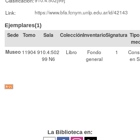
Clasificación:
https://www.bfa.fcnym.unlp.edu.ar/id/42143
Link:
Ejemplares(1)
Tomo
Sala
Colección
Signatura
Tipo
med
Museo
11904
910.4:502
Libro
Fondo
1
Cons
99 N6
general
en S
La Biblioteca en: