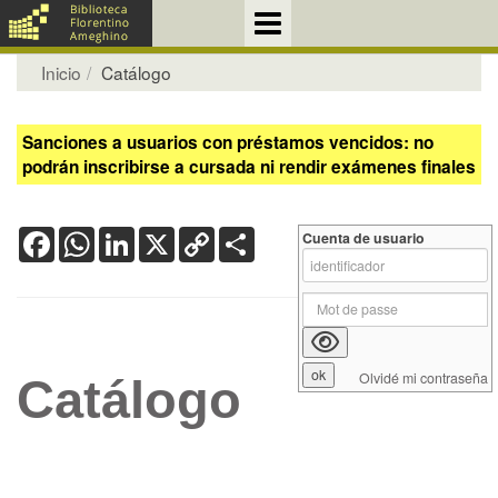
Inicio
Catálogo
Sanciones a usuarios con préstamos vencidos: no
podrán inscribirse a cursada ni rendir exámenes finales
Facebook
WhatsApp
LinkedIn
X
Copy
Share
Cuenta de usuario
Link
Olvidé mi contraseña
Catálogo