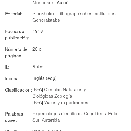
Mortensen
, Autor
Stockholm : Lithographisches Institut des
Editorial:
Generalstabs
1918
Fecha de
publicación:
23 p.
Número de
páginas:
5 lám
Il.:
Inglés (
)
Idioma :
eng
[BFA]
Ciencias Naturales y
Clasificación:
Biológicas:Zoología
[BFA]
Viajes y expediciones
Expediciones científicas
Crinoideos
Polo
Palabras
Sur
Antártida
clave:
910.4:502[99]