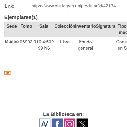
https://www.bfa.fcnym.unlp.edu.ar/id/42134
Link:
Ejemplares(1)
Tomo
Sala
Colección
Signatura
Tipo
med
Museo
06903
910.4:502
Libro
Fondo
1
Cons
99 N6
general
en S
La Biblioteca en: