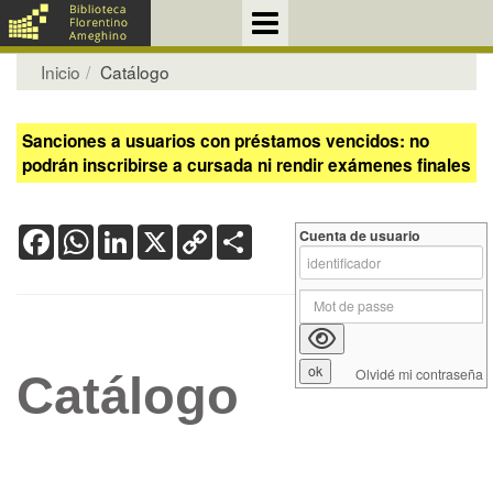
Inicio
Catálogo
Sanciones a usuarios con préstamos vencidos: no
podrán inscribirse a cursada ni rendir exámenes finales
Facebook
WhatsApp
LinkedIn
X
Copy
Share
Cuenta de usuario
Link
Olvidé mi contraseña
Catálogo