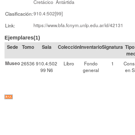
Cretácico
Antártida
910.4:502[99]
Clasificación:
https://www.bfa.fcnym.unlp.edu.ar/id/42131
Link:
Ejemplares(1)
Tomo
Sala
Colección
Signatura
Tipo
med
Museo
26536
910.4:502
Libro
Fondo
1
Cons
99 N6
general
en S