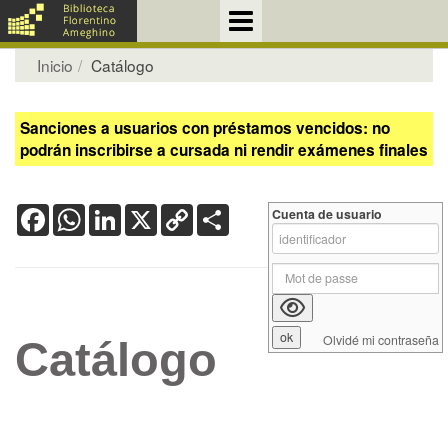
Inicio
Catálogo
Sanciones a usuarios con préstamos vencidos: no
podrán inscribirse a cursada ni rendir exámenes finales
Facebook
WhatsApp
LinkedIn
X
Copy
Share
Cuenta de usuario
Link
Olvidé mi contraseña
Catálogo