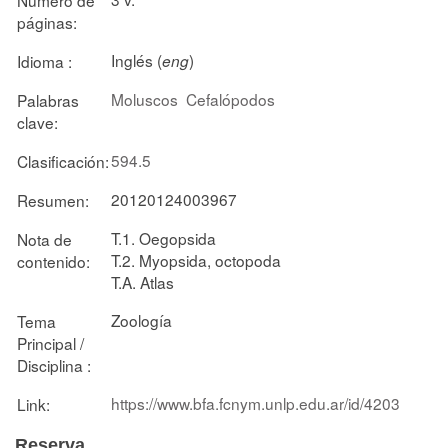
páginas:
Inglés (
)
Idioma :
eng
Moluscos
Cefalópodos
Palabras
clave:
594.5
Clasificación:
20120124003967
Resumen:
T.1. Oegopsida
Nota de
T.2. Myopsida, octopoda
contenido:
T.A. Atlas
Zoología
Tema
Principal /
Disciplina :
https://www.bfa.fcnym.unlp.edu.ar/id/4203
Link:
Reserva