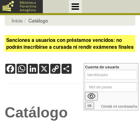
Inicio
Catálogo
Sanciones a usuarios con préstamos vencidos: no
podrán inscribirse a cursada ni rendir exámenes finales
Facebook
WhatsApp
LinkedIn
X
Copy
Share
Cuenta de usuario
Link
Olvidé mi contraseña
Catálogo