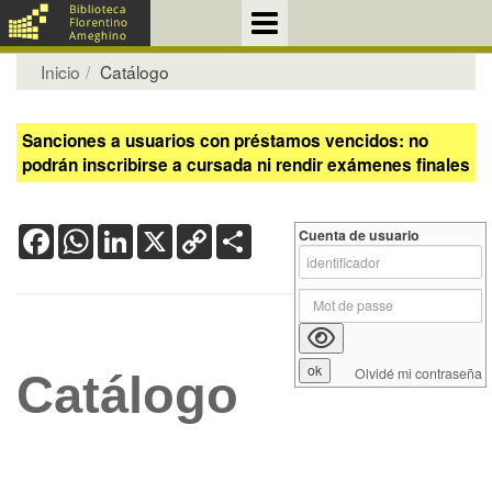
Inicio
Catálogo
Sanciones a usuarios con préstamos vencidos: no
podrán inscribirse a cursada ni rendir exámenes finales
Facebook
WhatsApp
LinkedIn
X
Copy
Share
Cuenta de usuario
Link
Olvidé mi contraseña
Catálogo