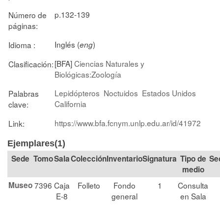
p.132-139
Número de
páginas:
Inglés (
)
Idioma :
eng
[BFA]
Ciencias Naturales y
Clasificación:
Biológicas:Zoología
Lepidópteros
Noctuidos
Estados Unidos
Palabras
California
clave:
https://www.bfa.fcnym.unlp.edu.ar/id/41972
Link:
Ejemplares(1)
Tomo
Sala
Colección
Signatura
Tipo de
Se
medio
Museo
7396
Caja
Folleto
Fondo
1
Consulta
E-8
general
en Sala