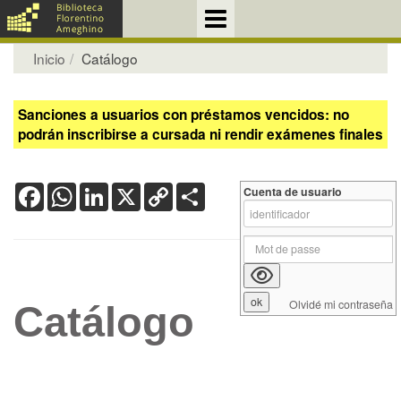
Inicio
Catálogo
Sanciones a usuarios con préstamos vencidos: no
podrán inscribirse a cursada ni rendir exámenes finales
Facebook
WhatsApp
LinkedIn
X
Copy
Share
Cuenta de usuario
Link
Olvidé mi contraseña
Catálogo