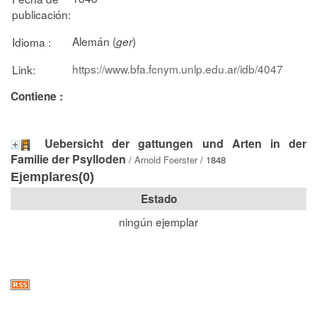
publicación:
Alemán (
)
Idioma :
ger
https://www.bfa.fcnym.unlp.edu.ar/idb/4047
Link:
Contiene :
Uebersicht der gattungen und Arten in der
Familie der Psylloden
/
Arnold Foerster
/ 1848
Ejemplares(0)
Estado
ningún ejemplar