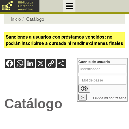
Inicio
Catálogo
Sanciones a usuarios con préstamos vencidos: no
podrán inscribirse a cursada ni rendir exámenes finales
Facebook
WhatsApp
LinkedIn
X
Copy
Share
Cuenta de usuario
Link
Olvidé mi contraseña
Catálogo