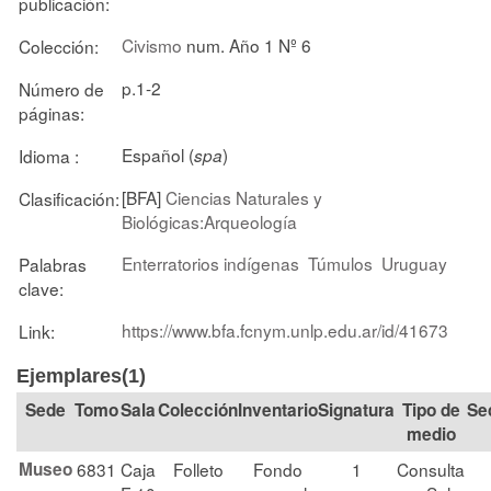
publicación:
Civismo
num. Año 1 Nº 6
Colección:
p.1-2
Número de
páginas:
Español (
)
Idioma :
spa
[BFA]
Ciencias Naturales y
Clasificación:
Biológicas:Arqueología
Enterratorios indígenas
Túmulos
Uruguay
Palabras
clave:
https://www.bfa.fcnym.unlp.edu.ar/id/41673
Link:
Ejemplares(1)
Tomo
Sala
Colección
Signatura
Tipo de
Se
medio
Museo
6831
Caja
Folleto
Fondo
1
Consulta