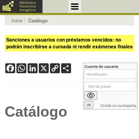
Inicio
Catálogo
Sanciones a usuarios con préstamos vencidos: no
podrán inscribirse a cursada ni rendir exámenes finales
Facebook
WhatsApp
LinkedIn
X
Copy
Share
Cuenta de usuario
Link
Olvidé mi contraseña
Catálogo