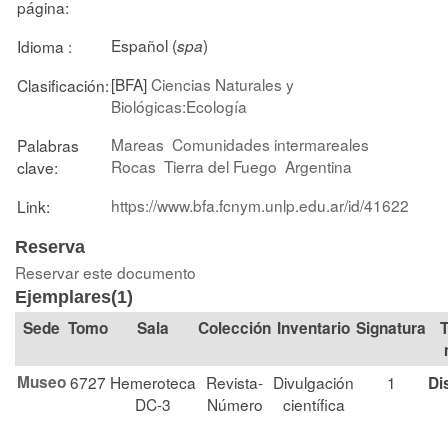
página:
Español (
)
Idioma :
spa
[BFA]
Ciencias Naturales y
Clasificación:
Biológicas:Ecología
Mareas
Comunidades intermareales
Palabras
Rocas
Tierra del Fuego
Argentina
clave:
https://www.bfa.fcnym.unlp.edu.ar/id/41622
Link:
Reserva
Reservar este documento
Ejemplares(1)
Tomo
Sala
Colección
Signatura
T
Museo
6727
Hemeroteca
Revista-
Divulgación
1
Di
DC-3
Número
científica