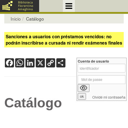
Inicio
Catálogo
Sanciones a usuarios con préstamos vencidos: no
podrán inscribirse a cursada ni rendir exámenes finales
Facebook
WhatsApp
LinkedIn
X
Copy
Share
Cuenta de usuario
Link
Olvidé mi contraseña
Catálogo