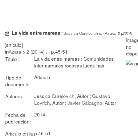
La vida entre mareas
/
Jessica Curelovich
en Azara, 2 (2014)
[artículo]
Azara
>
2 (2014)
. - p.45-51
in
La vida entre mareas : Comunidades
Título :
intermareales rocosas fueguinas
Artículo
Tipo de
documento:
Jessica Curelovich
, Autor ;
Gustavo
Autores:
Lovrich
, Autor ;
Javier Calcagno
, Autor
2014
Fecha de
publicación:
p.45-51
Artículo en la