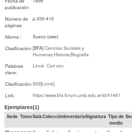
1898
Fecha de
publicación:
p.335-415
Número de
páginas:
Sueco (
)
Idioma :
swe
[BFA]
Ciencias Sociales y
Clasificación:
Humanas:Historia:Biografía
Linné
Carl von
Palabras
clave:
929[Linné]
Clasificación:
https://www.bfa.fcnym.unlp.edu.ar/id/41461
Link:
Ejemplares(1)
Tomo
Sala
Colección
Signatura
Tipo de
Se
medio