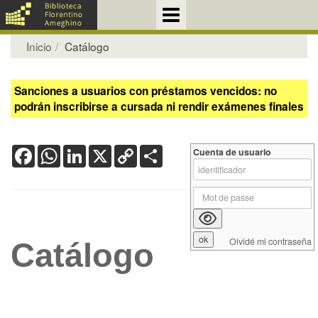
Inicio
Catálogo
Sanciones a usuarios con préstamos vencidos: no
podrán inscribirse a cursada ni rendir exámenes finales
Facebook
WhatsApp
LinkedIn
X
Copy
Share
Cuenta de usuario
Link
Olvidé mi contraseña
Catálogo