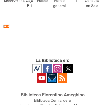
Museo
6443
Caja
Folleto
Fondo
1
Consulta
F-1
general
en Sala
La Biblioteca en:
Biblioteca Florentino Ameghino
Biblioteca Central de la
Facultad de Ciencias Naturales y Museo